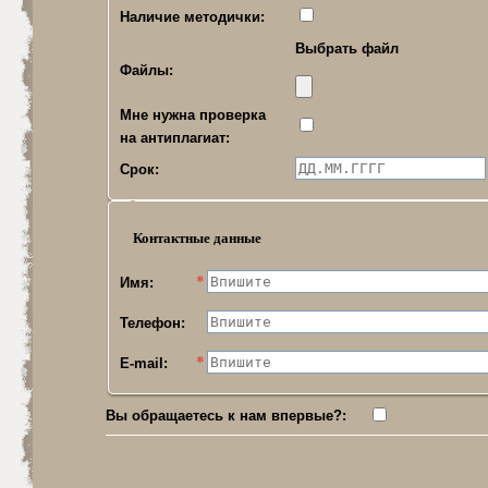
Наличие методички:
Выбрать файл
Файлы:
Мне нужна проверка
на антиплагиат:
Срок:
Контактные данные
Имя:
Телефон:
E-mail:
Вы обращаетесь к нам впервые?: