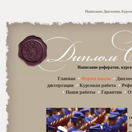
Написание Дипломов, Курсов
Написание рефератов, курс
Главная
Форма заказа
•
Диплом
•
диссертация
•
Курсовая работа
•
Рефе
•
Наши работы
•
Гарантии
•
О
г
н
п