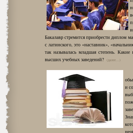
н
в
п
н
Бакалавр стремится приобрести диплом ма
с латинского, это «наставник», «начальни
так называлась младшая степень. Какие
высших учебных заведений?
(далее…)
обы
и с
выб
пож
зав
Зна
кот
нео