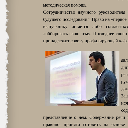
методическая помощь.
Сотрудничество научного руководителя
будущего исследования. Право на «первое
выпускнику остается либо согласить
лоббировать свою тему. Последнее слово
принадлежит совету профилирующей каф
яв
ди
реч
рук
док
За
исч
сод
представление о нем. Содержание речи 
правило, принято готовить на основе