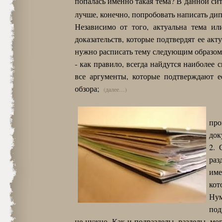
попалась именно такая тема? В данной с
лучше, конечно, попробовать написать ди
Независимо от того, актуальна тема ил
доказательств, которые подтвердят ее ак
нужно расписать тему следующим образом
- как правило, всегда найдутся наиболее
все аргументы, которые подтверждают ее
обзора;
(далее…)
про
док
2. 
раз
име
кот
Нум
под
не нужно. Как и подразделы, разделы, мо