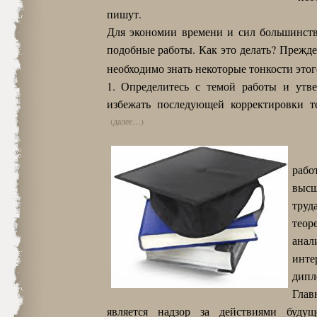
пишут.
Для экономии времени и сил большинств
подобные работы. Как это делать? Прежде
необходимо знать некоторые тонкости этог
1. Определитесь с темой работы и утв
избежать последующей корректировки те
(далее…)
рабо
высш
тру
теор
анал
инте
дипл
Глав
является надзор за действиями будущ