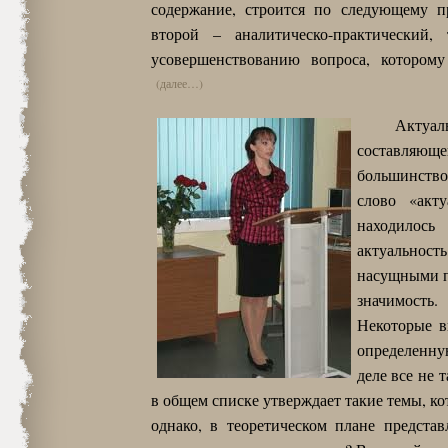
содержание, строится по следующему пр
второй – аналитическо-практический
усовершенствованию вопроса, котором
(далее…)
Актуал
составляюще
большинство
слово «акт
находилось
актуальност
насущными пр
значимость.
Некоторые в
определенную
деле все не 
в общем списке утверждает такие темы, к
однако, в теоретическом плане предста